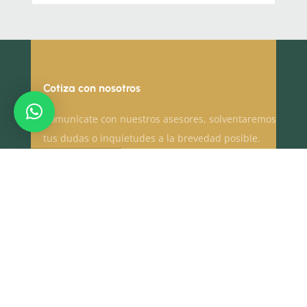
Cotiza con nosotros
Comunícate con nuestros asesores, solventaremos
tus dudas o inquietudes a la brevedad posible.
CONTACTAR
ESCRÍBENOS
(+593) 998 577 712